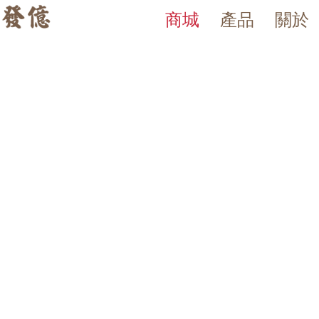
商城
產品
關於
發億金庫｜台灣 40 年保險箱
發億金庫（仁浦科技）自 1984 年創立，為台灣擁有 40 多年經驗的保