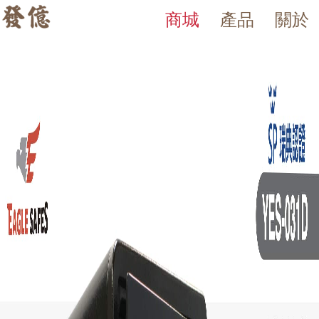
商城
產品
關於
發億金庫｜台灣 40 年保險箱
發億金庫（仁浦科技）自 1984 年創立，為台灣擁有 40 多年經驗的保