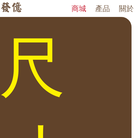
商城
產品
關於
AE 系列 保險箱
發億金庫｜台灣 40 年保險箱專賣店・防火防盜金庫・床頭櫃
發億金庫（仁浦科技）自 1984 年創立，為台灣擁有 40 多年經驗的保
AE-4F 發億金庫 40 年保險箱專賣，全台五間門市（台北・竹北・
尺