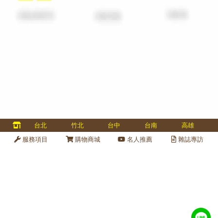
多國認證、專業金庫維修、金庫保養、金庫變號、全台服務 40 
台北
竹北
台中
台南
高雄
金庫維修保養
線上
服務項目
購物商城
名人推薦
雜誌專訪