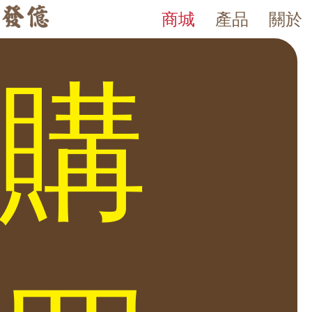
商城
產品
關於
BOOK 書本保險箱系列
發億金庫｜台灣 40 年保險箱專賣店・防火防盜金庫・床頭櫃
發億金庫（仁浦科技）自 1984 年創立，為台灣擁有 40 多年經驗的保
書本保險箱系列 密碼海闢鎖 書本保險箱b5 PARIS 書本保險箱b5 RO
購