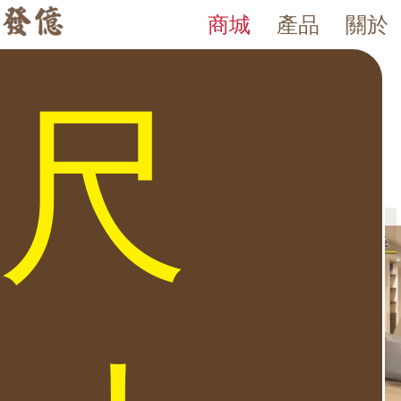
商城
產品
關於
床頭櫃 Lx系列
發億金庫｜台灣 40 年保險箱專賣店・防火防盜金庫・床頭櫃
發億金庫（仁浦科技）自 1984 年創立，為台灣擁有 40 多年經驗的保
床頭櫃 Lx系列 拂曉星辰縱心人生 進一步了解 Lx系列 床頭櫃智慧型
尺
‹
›