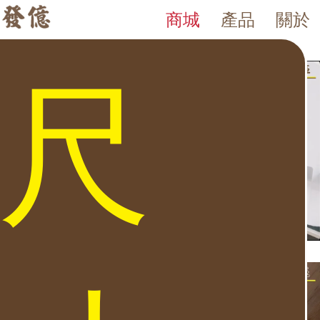
商城
產品
關於
LY 床頭櫃 保險箱
發億金庫｜台灣 40 年保險箱專賣店・防火防盜金庫・床頭櫃
發億金庫（仁浦科技）自 1984 年創立，為台灣擁有 40 多年經驗的保
床頭櫃 保險箱 發億金庫 40 年保險箱專賣，全台五間門市（台北・
尺