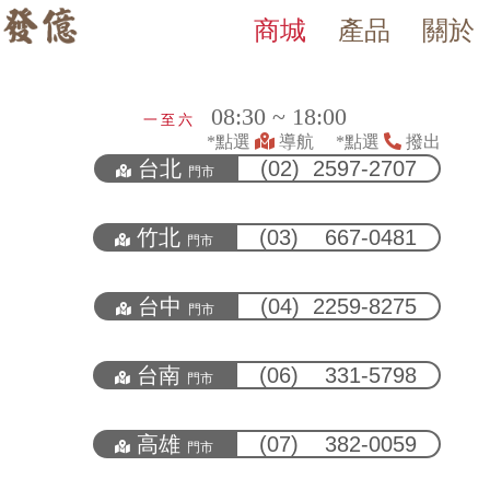
商城
產品
關於
發億金庫｜台灣 40 年保險箱
發億金庫（仁浦科技）自 1984 年創立，為台灣擁有 40 多年經驗的保
08:30 ~ 18:00
一 至 六
*點選
導航 *點選
撥出
台北
(02) 2597-2707
門市
竹北
(03) 667-0481
門市
台中
(04) 2259-8275
門市
台南
(06) 331-5798
門市
高雄
(07) 382-0059
門市