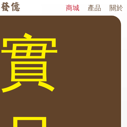
商城
產品
關於
COMPLICE 系列 保險箱
發億金庫｜台灣 40 年保險箱專賣店・防火防盜金庫・床頭櫃
發億金庫（仁浦科技）自 1984 年創立，為台灣擁有 40 多年經驗的保
尺寸 Fichet-Bauche 法國品牌/防盜金庫 Complice 頂級
實