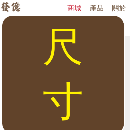
商城
產品
關於
歐盟認證 Europa Mini 系列
發億金庫｜台灣 40 年保險箱專賣店・防火防盜金庫・床頭櫃
發億金庫（仁浦科技）自 1984 年創立，為台灣擁有 40 多年經驗的保
歐盟認證 Europa Mini 系列 英國集寶 皇室御用 Chubbsa
尺
寸