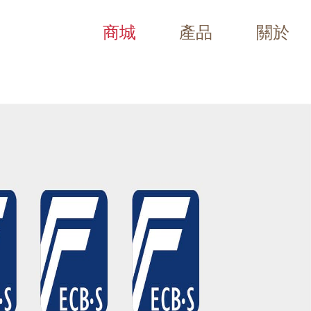
商城
產品
關於
Chubb Safes（Viper、Trident、Resolute、E
0 年保險箱專賣，全台五間門市（台北・竹北・台中・台南・高雄）皆有展示，提供