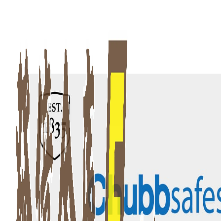
發億金庫｜台灣 40 年保險箱專賣店・防火防盜金庫・床頭櫃
Chubb Safes Trident 防盜金庫
發億金庫（仁浦科技）自 1984 年創立，為台灣擁有 40 多年經驗的保
英國集寶 Chubb Safes Trident 頂級防盜金庫，EN 114