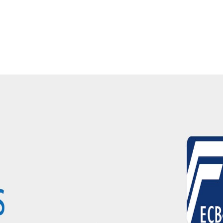
保險箱・全台到府服務
險箱專賣店。 代理日本 Eagle、Diplomat、LuCell，英國 
3-1 高等級認證，三重防護櫃身，珠寶銀樓與金融機構指定機型。 發億金庫 4