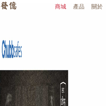
商城
產品
關於
Triforce 防盜金庫
發億金庫｜台灣 40 年保險箱專賣店・防火防盜金庫・床頭櫃
發億金庫（仁浦科技）自 1984 年創立，為台灣擁有 40 多年經驗的保
Triforce 防盜金庫系列，重型防盜櫃身，適合珠寶銀樓與商業場所