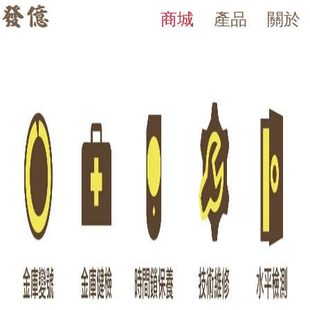
商城
產品
關於
AV 系列金庫
發億金庫｜台灣 40 年保險箱專賣店・防火防盜金庫・床頭櫃
發億金庫（仁浦科技）自 1984 年創立，為台灣擁有 40 多年經驗的保
AV 系列重型金庫，適合珠寶銀樓與商業用途。 發億金庫 40 年保