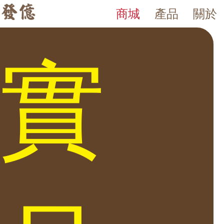
商城
產品
關於
BZ 日本防火 保險箱
發億金庫｜台灣 40 年保險箱專賣店・防火防盜金庫・床頭櫃
發億金庫（仁浦科技）自 1984 年創立，為台灣擁有 40 多年經驗的保
日本防火 保險箱 防火材質 質感厚實細膩 日系質感 操作簡單 客放置於
實