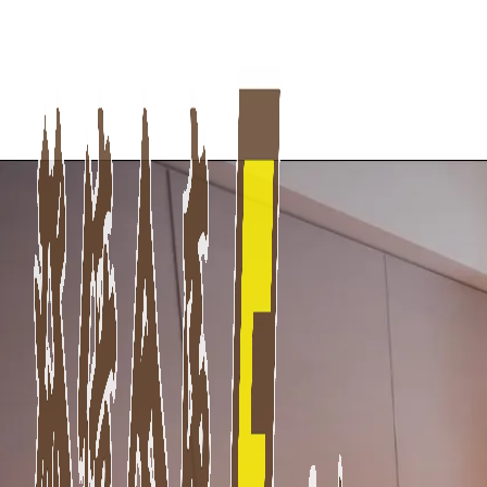
發億金庫｜台灣 40 年保險箱專賣店・防火防盜金庫・床頭櫃
DPS系列 防火金庫 極簡高雅設計 融入居家裝潢 D
發億金庫（仁浦科技）自 1984 年創立，為台灣擁有 40 多年經驗的保
DPS系列 防火金庫 極簡高雅設計 融入居家裝潢 DPS9000 符合現