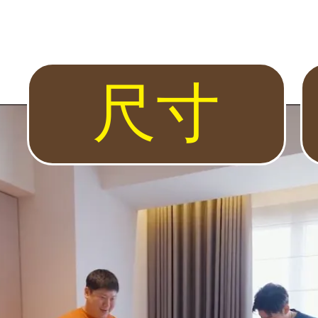
保險箱・全台到府服務
PS9000
險箱專賣店。 代理日本 Eagle、Diplomat、LuCell，英國 
代裝潢設計 DPS9000 多層防火櫃體設計 硬度高 防火穩固更安心 櫃
尺寸