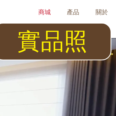
商城
產品
關於
Chubb Safes（Viper、Trident、Resolute、E
體堅固 抵抗外力破壞安全升級 玻璃再鎖設計 外力破壞將會啟動玻璃再鎖保護
實品照