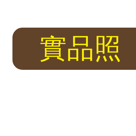
保險箱・全台到府服務
險箱專賣店。 代理日本 Eagle、Diplomat、LuCell，英國 
北、台中、台南、高雄，提供到府安裝與售後維修服務。 發億金庫 40 
實品照