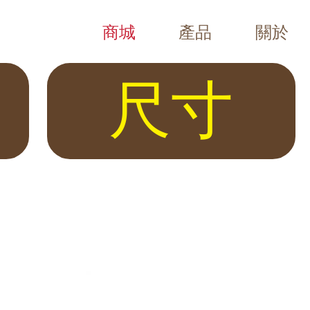
商城
產品
關於
Chubb Safes（Viper、Trident、Resolute、E
年保險箱專賣，全台五間門市（台北・竹北・台中・台南・高雄）皆有展示，
尺寸