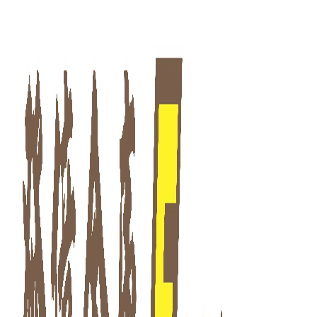
發億金庫｜台灣 40 年保險箱專賣店・防火防盜金庫・床頭櫃
EF 系列 保險箱
發億金庫（仁浦科技）自 1984 年創立，為台灣擁有 40 多年經驗的保
EF 系列 保險箱。發億金庫 40 年保險箱專賣，全台門市：台北、竹