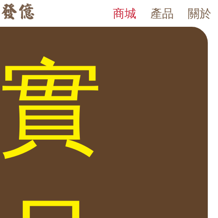
商城
產品
關於
ES OFFICE 隱藏式金庫 家庭家用小金庫 小
發億金庫｜台灣 40 年保險箱專賣店・防火防盜金庫・床頭櫃
發億金庫（仁浦科技）自 1984 年創立，為台灣擁有 40 多年經驗的保
隱藏式金庫 家庭家用小金庫 小型保險櫃 安全性 隱藏式保險櫃 發億金
實