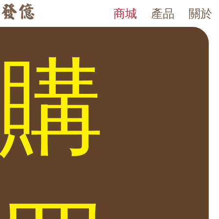
商城
產品
關於
HT2047 系列 保險箱
發億金庫｜台灣 40 年保險箱專賣店・防火防盜金庫・床頭櫃
發億金庫（仁浦科技）自 1984 年創立，為台灣擁有 40 多年經驗的保
HT-2047 抽屜式家用保險櫃 符合人體工學使用方式 存物取物更方便
購