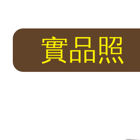
保險箱・全台到府服務
險箱專賣店。 代理日本 Eagle、Diplomat、LuCell，英國 
3F 高級編織皮革內裝 T5-3F T5-6F 尺寸齊全 滿足各空間需求 T5-3F
實品照