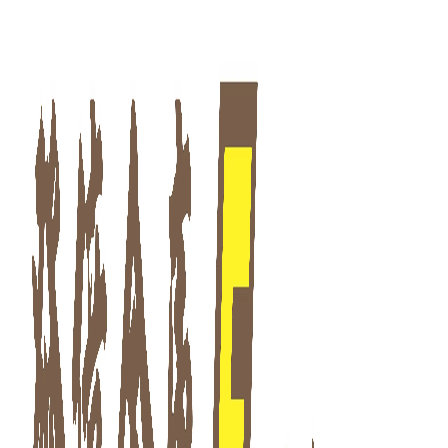
發億金庫｜台灣 40 年保險箱專賣店・防火防盜金庫・床頭櫃
LR T5系列
發億金庫（仁浦科技）自 1984 年創立，為台灣擁有 40 多年經驗的保
T5系列 指紋密碼智慧型保險箱 T5-12F 多種開啟方式輕鬆設定 T5-4F T5-