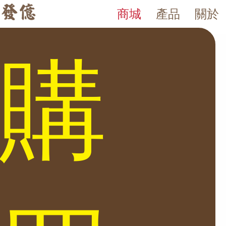
商城
產品
關於
Ls系列
發億金庫｜台灣 40 年保險箱專賣店・防火防盜金庫・床頭櫃
發億金庫（仁浦科技）自 1984 年創立，為台灣擁有 40 多年經驗的保
Ls系列 皮革面板 細緻質感 收納大空間 密碼指紋 簡昜操作 Ls喇叭系列 
購