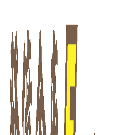
發億金庫｜台灣 40 年保險箱專賣店・防火防盜金庫・床頭櫃
LUIS 系列 防盜防火保險箱
發億金庫（仁浦科技）自 1984 年創立，為台灣擁有 40 多年經驗的保
EG AEGIS EGE luis 極簡主義 低調有型 luis 撞色面板