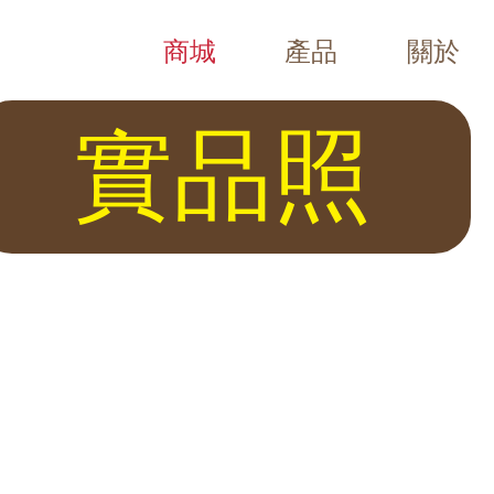
商城
產品
關於
Chubb Safes（Viper、Trident、Resolute、E
120分貝蜂鳴器 任意移動將發出警報 櫃體堅固 隱藏鎖具 內外兼具 穩重安全
實品照