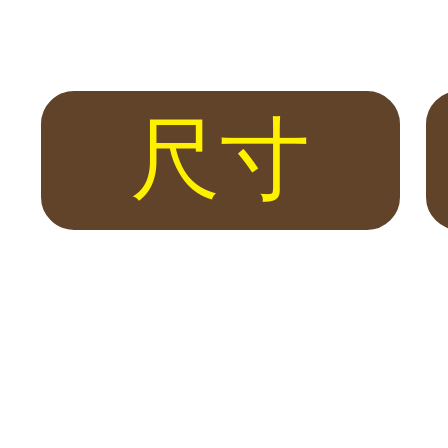
保險箱・全台到府服務
險箱專賣店。 代理日本 Eagle、Diplomat、LuCell，英國 
 適用各種居家與商業空間需求 設計簡約 穩重安全 通過60分鐘防火測試 內建
尺寸