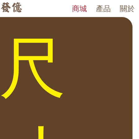
商城
產品
關於
LZ2 系列 鋼板保險箱
發億金庫｜台灣 40 年保險箱專賣店・防火防盜金庫・床頭櫃
發億金庫（仁浦科技）自 1984 年創立，為台灣擁有 40 多年經驗的保
LZ2 系列 鋼板保險箱。發億金庫 40 年保險箱專賣，全台門市：台
尺