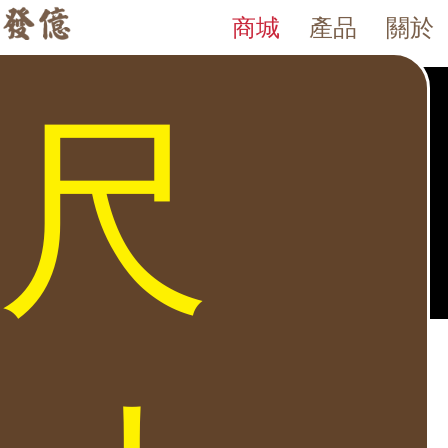
商城
產品
關於
PB20 Tank PB-20 智慧型保險箱
發億金庫｜台灣 40 年保險箱專賣店・防火防盜金庫・床頭櫃
發億金庫（仁浦科技）自 1984 年創立，為台灣擁有 40 多年經驗的保
Tank PB-20 智慧型保險箱 高23 寬23 深30c 12kg 可
尺