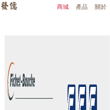
商城
產品
關於
Fichet-Bauche Rubis 防盜金庫
發億金庫｜台灣 40 年保險箱專賣店・防火防盜金庫・床頭櫃
發億金庫（仁浦科技）自 1984 年創立，為台灣擁有 40 多年經驗的保
法國 Fichet-Bauche Rubis 防盜金庫，通過 ECB·S 歐盟 