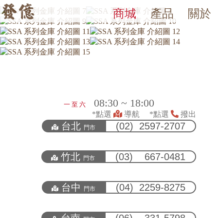
商城
產品
關於
SSA 系列金庫
發億金庫｜台灣 40 年保險箱專賣店・防火防盜金庫・床頭櫃
發億金庫（仁浦科技）自 1984 年創立，為台灣擁有 40 多年經驗的保
SSA 系列金庫。 發億金庫 40 年保險箱專賣，全台五間門市（台北
08:30 ~ 18:00
一 至 六
*點選
導航 *點選
撥出
台北
(02) 2597-2707
門市
竹北
(03) 667-0481
門市
台中
(04) 2259-8275
門市
台南
(06) 331-5798