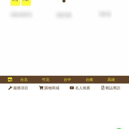
多國認證、專業金庫維修、金庫保養、金庫變號、全台服務 40 
台北
竹北
台中
台南
高雄
金庫維修保養
線上
服務項目
購物商城
名人推薦
雜誌專訪