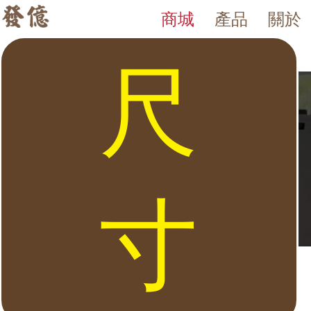
商城
產品
關於
BN 系列 保險箱
發億金庫｜台灣 40 年保險箱專賣店・防火防盜金庫・床頭櫃
發億金庫（仁浦科技）自 1984 年創立，為台灣擁有 40 多年經驗的保
BN 系列 保險箱。發億金庫 40 年保險箱專賣，全台門市：台北、竹
尺
寸