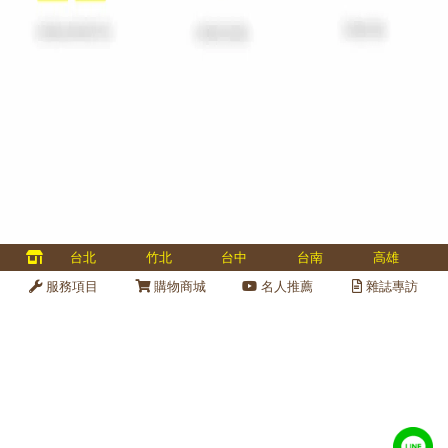
多國認證、專業金庫維修、金庫保養、金庫變號、全台服務 40 
台北
竹北
台中
台南
高雄
金庫維修保養
線上
服務項目
購物商城
名人推薦
雜誌專訪